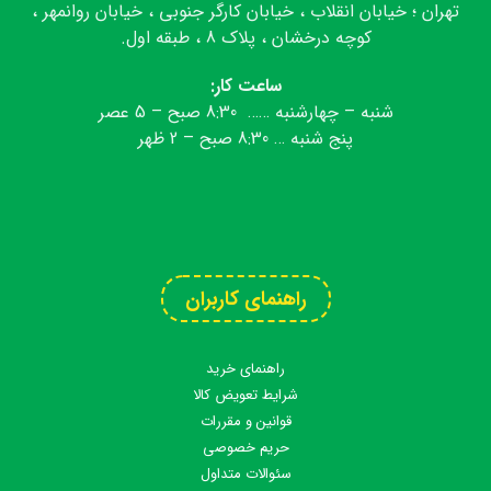
تهران ؛ خیابان انقلاب ، خیابان کارگر جنوبی ، خیابان روانمهر ،
کوچه درخشان ، پلاک 8 ، طبقه اول.
ساعت کار:
شنبه – چهارشنبه …… 8:30 صبح – 5 عصر
پنج شنبه … 8:30 صبح – 2 ظهر
تلگرام
اینستاگرام
آپارات
واتس اپ
راهنمای کاربران
راهنمای خرید
شرایط تعویض کالا
قوانین و مقررات
حریم خصوصی
سئوالات متداول