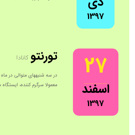
دی
1397
تورنتو
27
کانادا
در سه شنبههای متوالی در ماه 
اسفند
معمولا سرگرم کننده، ایستگاه
1397