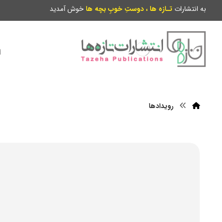
به انتشارات
تـازه ها ، دوستِ خوبِ بچه ها
خوش آمدید
ا
رویدادها