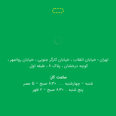
تهران ؛ خیابان انقلاب ، خیابان کارگر جنوبی ، خیابان روانمهر ،
کوچه درخشان ، پلاک 8 ، طبقه اول.
ساعت کار:
شنبه – چهارشنبه …… 8:30 صبح – 5 عصر
پنج شنبه … 8:30 صبح – 2 ظهر
تلگرام
اینستاگرام
آپارات
واتس اپ