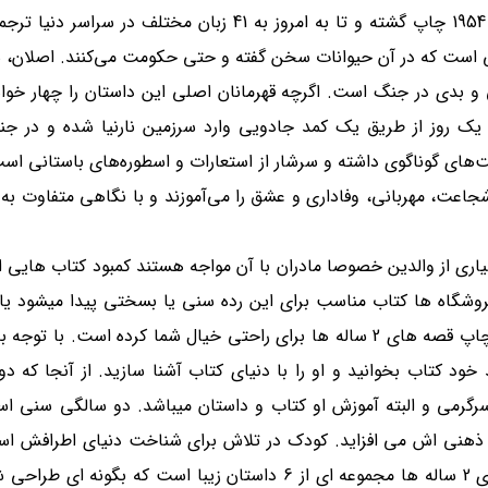
این کتاب در سال 1954 چاپ گشته و تا به امروز به 41 زبان مختلف در 
ویی است که در آن حیوانات سخن گفته و حتی حکومت می‌کنند. اصلان، 
ی و بدی در جنگ است. اگرچه قهرمانان اصلی این داستان را چهار خواهر
 یک روز از طریق یک کمد جادویی وارد سرزمین نارنیا شده و در جنگ
های گوناگوی داشته و سرشار از استعارات و اسطوره‌های باستانی اس
ن شجاعت، مهربانی، وفاداری و عشق را می‌آموزند و با نگاهی متفاوت به
یاری از والدین خصوصا مادران با آن مواجه هستند کمبود کتاب هایی 
 و فروشگاه ها کتاب مناسب برای این رده سنی یا بسختی پیدا میشود یا
نیست. انتشارات تازه ها با درک این دغدغه شما اقدام به چاپ قصه های 2 ساله ها برای راحتی خیال شما کرده 
 خود کتاب بخوانید و او را با دنیای کتاب آشنا سازید. از آنجا که 
رگرمی و البته آموزش او کتاب و داستان میباشد. دو سالگی سنی اس
ای ذهنی اش می افزاید. کودک در تلاش برای شناخت دنیای اطرافش 
دارد که هر چیز منحصر بفرد و فقط برای او باشد. قصه های 2 ساله ها مجموعه ای از 6 داستان زیبا است