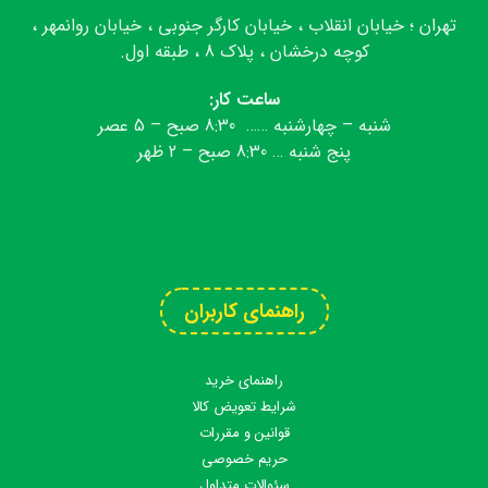
تهران ؛ خیابان انقلاب ، خیابان کارگر جنوبی ، خیابان روانمهر ،
کوچه درخشان ، پلاک 8 ، طبقه اول.
ساعت کار:
شنبه – چهارشنبه …… 8:30 صبح – 5 عصر
پنج شنبه … 8:30 صبح – 2 ظهر
تلگرام
اینستاگرام
آپارات
واتس اپ
راهنمای کاربران
راهنمای خرید
شرایط تعویض کالا
قوانین و مقررات
حریم خصوصی
سئوالات متداول